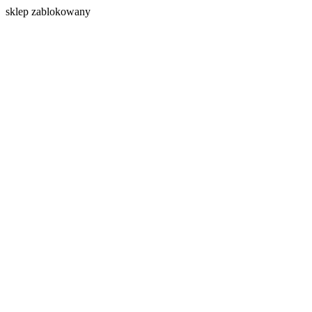
s
klep zablokowany