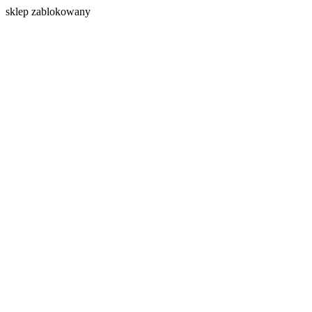
s
klep zablokowany